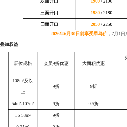
双面开口
1900
/ 2100
三面开口
1980
/ 2180
四面开口
2050
/ 2250
2026
年6月30日前享受早鸟价
，7月1
叠加权益
展位规格
会员9折优惠
大面积优惠
108m²及以
9折
9折
上
54m²-107m²
9折
9.5折
36-53m²
9折
9-35m²
9折