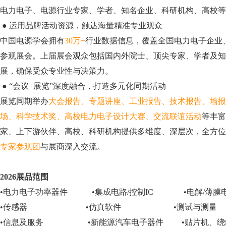
电力电子、电源行业专家、学者、知名企业、科研机构、高校等
●
运用品牌活动资源，触达海量精准专业观众
中国电源学会拥有
30万+
行业数据信息，覆盖全国电力电子企业
参观展会。上届展会观众包括国内外院士、顶尖专家、学者及知
展，确保受众专业性与决策力。
●
“会议+展览”深度融合，打造多元化同期活动
展览同期举办
大会报告、专题讲座、工业报告、技术报告、墙报
场、科学技术奖、高校电力电子设计大赛、交流联谊活动
等丰富
家、上下游伙伴、高校、科研机构提供多维度、深层次，全方位
专家参观团
与展商深入交流。
2026展品范围
•
电力电子功率器件
•
集成电路
/
控制
IC
•
电解
/
薄膜
•
传感器
•
仿真软件
•
测试与测量
•
信息及服务
•
新能源汽车电子器件
•
贴片机、绕