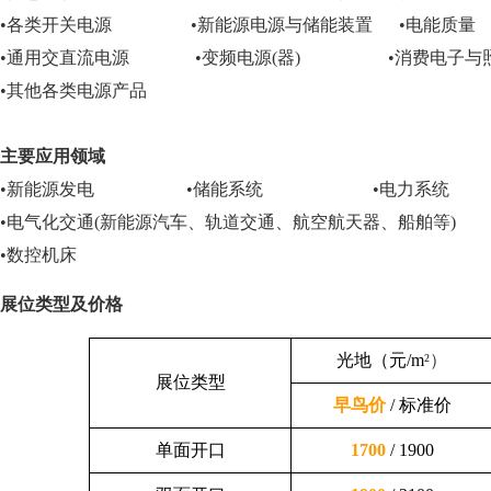
•
各类开关电源
•
新能源电源与储能装置
•
电能
•
通用交直流电源
•
变频电源
(
器
)
•
消费电子
•
其他各类电源产品
主要应用领域
•新能源发电 •储能系统
•电力系统
•电气化交通(新能源汽车、轨道交通、航空航天器、船
•数控机床
展
位类型及价
格
光地（元/m
²）
展位类型
早鸟价
/
标准价
单面开口
1700
/ 1900