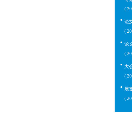
(
2
论
( 
论
( 
大
( 2
展
( 