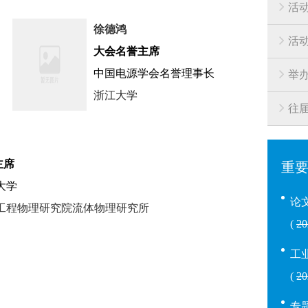
活
徐
德鸿
活
大会名誉主席
士
中国电源学会名誉理事长
举
浙江大学
往
主席
重
大学
论
国工程物理研究院流体物理研究所
(
2
工
(
2
专